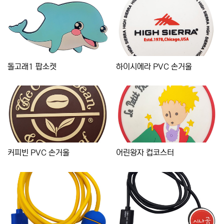
돌고래1 팝소켓
하이시에라 PVC 손거울
커피빈 PVC 손거울
어린왕자 컵코스터