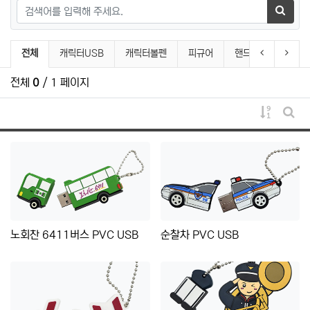
검색어
검색하
PVC캐릭터제품 분류 목록
이전 분류
다음 
전체
캐릭터USB
캐릭터볼펜
피규어
핸드폰거치대
전체
0
/ 1 페이지
게시물 
게시
노회찬 6411버스 PVC USB
순찰차 PVC USB