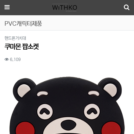
메뉴
PVC캐릭터제품
분류
핸드폰거치대
쿠마몬 팝소켓
컨텐츠 정보
조회
6,109
본문