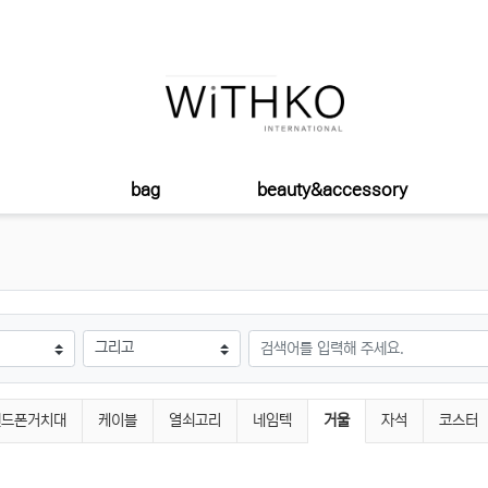
bag
beauty&accessory
검색어
현재 분류
핸드폰거치대
케이블
열쇠고리
네임텍
거울
자석
코스터