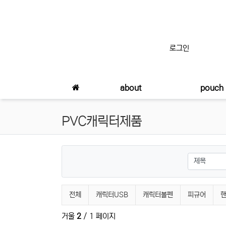
상단 네비
로그인
메인 메뉴
about
pouch
PVC캐릭터제품
검색대상
PVC캐릭터제품 분류 목록
전체
캐릭터USB
캐릭터볼펜
피규어
거울
2
/ 1 페이지