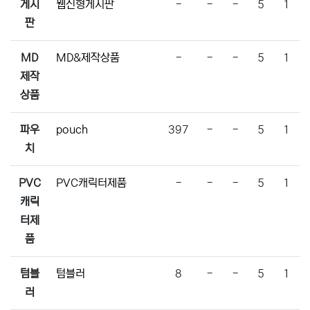
게시
웹진형게시판
-
-
-
5
1
판
MD
MD&제작상품
-
-
-
5
1
제작
상품
파우
pouch
397
-
-
5
1
치
PVC
PVC캐릭터제품
-
-
-
5
1
캐릭
터제
품
텀블
텀블러
8
-
-
5
1
러