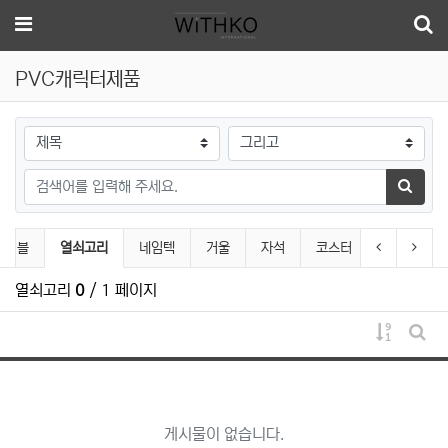
메뉴
PVC캐릭터제품
검색대상
검색어
검색하
PVC캐릭터제품 분류 목록
현재 분류
이전 분류
다음 
케이블
열쇠고리
네임텍
거울
자석
코스터
열쇠고리
0
/ 1 페이지
게시물 
게시
게시물이 없습니다.